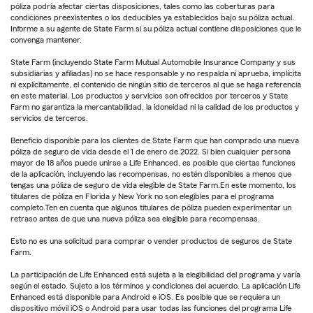
póliza podría afectar ciertas disposiciones, tales como las coberturas para
condiciones preexistentes o los deducibles ya establecidos bajo su póliza actual.
Informe a su agente de State Farm si su póliza actual contiene disposiciones que le
convenga mantener.
State Farm (incluyendo State Farm Mutual Automobile Insurance Company y sus
subsidiarias y afiliadas) no se hace responsable y no respalda ni aprueba, implícita
ni explícitamente, el contenido de ningún sitio de terceros al que se haga referencia
en este material. Los productos y servicios son ofrecidos por terceros y State
Farm no garantiza la mercantabilidad, la idoneidad ni la calidad de los productos y
servicios de terceros.
Beneficio disponible para los clientes de State Farm que han comprado una nueva
póliza de seguro de vida desde el 1 de enero de 2022. Si bien cualquier persona
mayor de 18 años puede unirse a Life Enhanced, es posible que ciertas funciones
de la aplicación, incluyendo las recompensas, no estén disponibles a menos que
tengas una póliza de seguro de vida elegible de State Farm.En este momento, los
titulares de póliza en Florida y New York no son elegibles para el programa
completo.Ten en cuenta que algunos titulares de póliza pueden experimentar un
retraso antes de que una nueva póliza sea elegible para recompensas.
Esto no es una solicitud para comprar o vender productos de seguros de State
Farm.
La participación de Life Enhanced está sujeta a la elegibilidad del programa y varía
según el estado. Sujeto a los términos y condiciones del acuerdo. La aplicación Life
Enhanced está disponible para Android e iOS. Es posible que se requiera un
dispositivo móvil iOS o Android para usar todas las funciones del programa Life