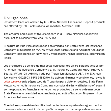
Divulgaciones
Installment loans are offered by U.S. Bank National Association. Deposit products
are offered by U.S. Bank National Association. Member FDIC.
The creditor and issuer of this credit card is U.S. Bank National Association,
pursuant to a license from Visa U.S.A. Inc.
El seguro de vida y las anualidades son emitidos por State Farm Life Insurance
Company. (Sin licencia en MA, NY y WI) State Farm Life and Accident Assurance
Company (con licencia en New York y Wisconsin) Oficinas centrales, Bloomington,
Illinois.
Los productos de seguro de mascotas son suscritos en los Estados Unidos por
American Pet Insurance Company y ZPIC Insurance Company, 6100-4th Ave S,
Seattle, WA 98108. Administrado por Trupanion Managers USA, Inc. (CA: con
licencia No. 0G22803, NPN 9588590). Se aplican términos y condiciones, revise la
póliza completa
en la página web de Trupanion para obtener detalles. State Farm
Mutual Automobile Insurance Company, sus subsidiarias y afiliadas no ofrecen ni
son responsables financieramente por los productos de seguro de mascotas.
State Farm es una entidad independiente y no está afiliada con Trupanion ni con
American Pet Insurance.
Condiciones preexistentes:
Si actualmente tiene una póliza de seguro médico
para mascotas, el cambio de compañía de seguros o la compra de una nueva