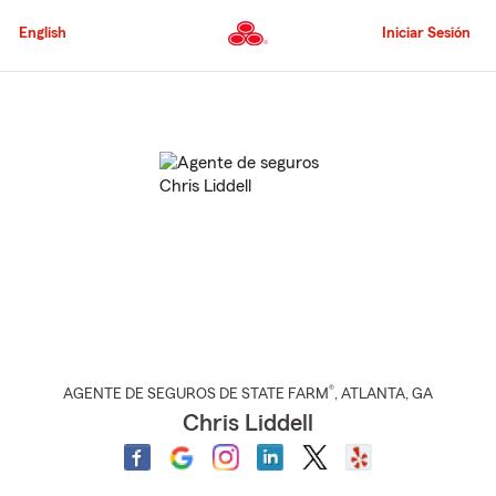
Pasar
al
English
Iniciar Sesión
contenido
principal
Comienzo
del
contenido
principal
®
AGENTE DE SEGUROS DE STATE FARM
,
ATLANTA
, GA
Chris Liddell