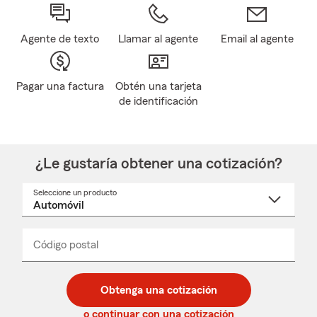
Agente de texto
Llamar al agente
Email al agente
Pagar una factura
Obtén una tarjeta
de identificación
¿Le gustaría obtener una cotización?
Seleccione un producto
Seleccione
un
nombre
de
producto
del
Código postal
Ingresa
Ingresa
_____
menú
un
un
desplegable
código
código
postal
postal
Obtenga una cotización
de
de
5
5
o continuar con una cotización